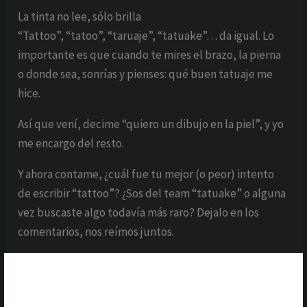
La tinta no lee, sólo brilla
“Tattoo”, “tatoo”, “taruaje”, “tatuake”… da igual. Lo
importante es que cuando te mires el brazo, la pierna
o donde sea, sonrías y pienses: qué buen tatuaje me
hice.
Así que vení, decime “quiero un dibujo en la piel”, y yo
me encargo del resto.
Y ahora contame, ¿cuál fue tu mejor (o peor) intento
de escribir “tattoo”? ¿Sos del team “tatuake” o alguna
vez buscaste algo todavía más raro? Dejalo en los
comentarios, nos reímos juntos.