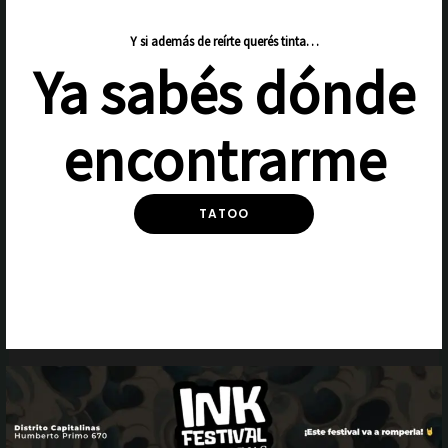
Y si además de reírte querés tinta…
Ya sabés dónde
encontrarme
TATOO