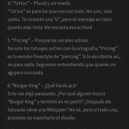
4. “Tattos” – Plural y sin miedo
“Tattos” es para los que van con todo. No uno, sino
varios. Te comiste una “o”, pero el mensaje es claro:
querés más tinta. Me encanta esa actitud.
5. “Pircing” – Porque las vocales sobran
No solo los tatuajes sufren con la ortografía. “Pircing”
es la versión freestyle de “piercing”. Si lo escribiste así,
no pasa nada. Seguimos entendiendo que querés un
agujero con onda.
6. “Burger King” – ¿Qué hacés acá?
Este me dejó pensando. ¿Por qué alguien buscó
“Burger King” y terminó en mi perfil? ¿Después de
tatuarse viene una Whopper? No sé, pero si traés una,
prometo no mancharte el diseño.