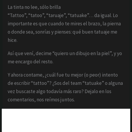
La tinta no lee, sólo brilla
“Tattoo”, “tatoo”, “taruaje”, “tatuake”… da igual. Lo
importante es que cuando te mires el brazo, la pierna
o donde sea, sonrías y pienses: qué buen tatuaje me
hice.
Así que vení, decime “quiero un dibujo en la piel”, y yo
me encargo del resto.
Y ahora contame, ¿cuál fue tu mejor (o peor) intento
de escribir “tattoo”? ¿Sos del team “tatuake” o alguna
vez buscaste algo todavía más raro? Dejalo en los
comentarios, nos reímos juntos.