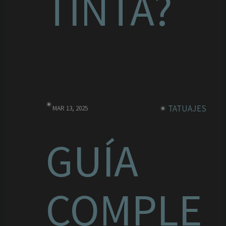
TINTA?
✴︎
✴︎
TATUAJES
MAR 13, 2025
GUÍA
COMPLE