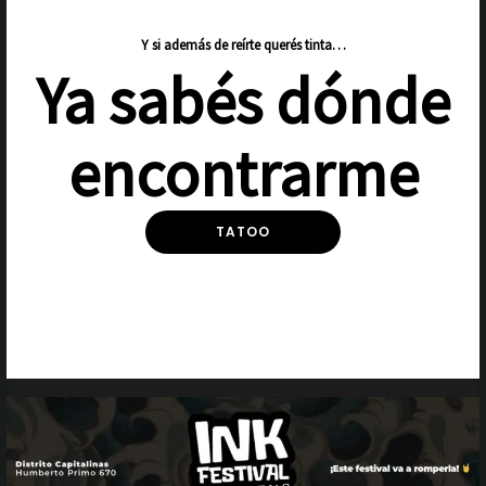
Y si además de reírte querés tinta…
Ya sabés dónde
encontrarme
TATOO