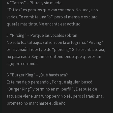
4. “Tattos” – Plural y sin miedo
“Tattos” es para los que van con todo. No uno, sino
varios. Te comiste una “o”, pero el mensaje es claro:
querés más tinta. Me encanta esa actitud.
5. “Pircing” – Porque las vocales sobran
No solo los tatuajes sufren con la ortografía. “Pircing”
es la versión freestyle de “piercing”. Si lo escribiste así,
no pasa nada. Seguimos entendiendo que querés un
agujero con onda.
6. “Burger King” – ¿Qué hacés acá?
Este me dejó pensando. ¿Por qué alguien buscó
“Burger King” y terminó en mi perfil? ¿Después de
tatuarse viene una Whopper? No sé, pero si traés una,
prometo no mancharte el diseño.